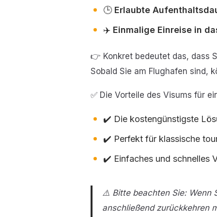
🕒
Erlaubte Aufenthaltsdau
✈️
Einmalige Einreise in d
👉 Konkret bedeutet das, dass 
Sobald Sie am Flughafen sind, k
✅ Die Vorteile des Visums für ei
✔️ Die kostengünstigste Lö
✔️ Perfekt für klassische tou
✔️ Einfaches und schnelles 
⚠️ Bitte beachten Sie: Wenn 
anschließend zurückkehren m