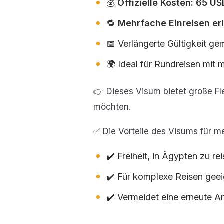
💰
Offizielle Kosten: 65 U
🔁
Mehrfache Einreisen er
📅 Verlängerte Gültigkeit 
🌍 Ideal für Rundreisen mit 
👉 Dieses Visum bietet große Fl
möchten.
✅ Die Vorteile des Visums für m
✔️ Freiheit, in Ägypten zu r
✔️ Für komplexe Reisen gee
✔️ Vermeidet eine erneute A