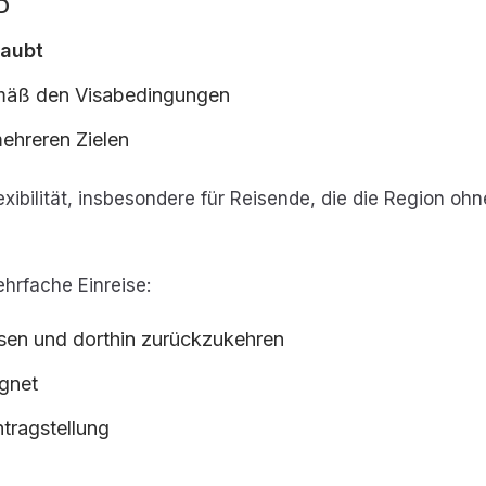
SD
laubt
gemäß den Visabedingungen
mehreren Zielen
exibilität, insbesondere für Reisende, die die Region 
ehrfache Einreise:
eisen und dorthin zurückzukehren
ignet
ntragstellung