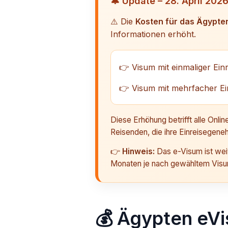
🔔 Update – 28. April 202
⚠️ Die
Kosten für das Ägypte
Informationen erhöht.
👉 Visum mit einmaliger Ein
👉 Visum mit mehrfacher Ei
Diese Erhöhung betrifft alle Onlin
Reisenden, die ihre Einreisegene
👉
Hinweis:
Das e-Visum ist weite
Monaten je nach gewähltem Visu
💰 Ägypten eVis