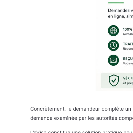
Concrètement, le demandeur complète un fo
demande examinée par les autorités comp
L’eVisa constitue une solution pratique pou