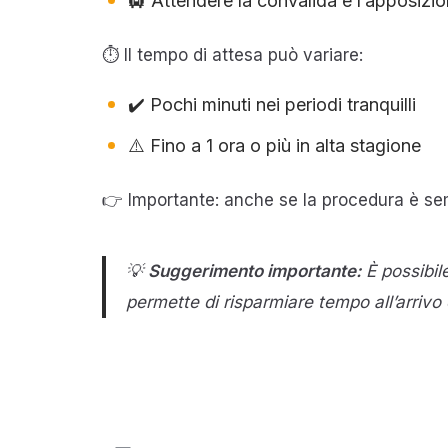
🛄 Attendere la convalida e l’apposizio
⏱️ Il tempo di attesa può variare:
✔️ Pochi minuti nei periodi tranquilli
⚠️ Fino a 1 ora o più in alta stagione
👉 Importante: anche se la procedura è sem
💡
Suggerimento importante:
È possibil
permette di risparmiare tempo all’arrivo